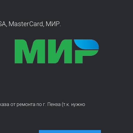
A, MasterCard, МИР.
аза от ремонта по г. Пенза (т.к. нужно